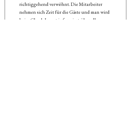
richtiggehend verwöhnt. Die Mitarbeiter
nehmen sich Zeit für die Gäste und man wird
beim Check-In gut informiert über alles
Wissenswerte. Das Arven-Holz-Zimmer lässt
auch keine Wünsche offen.
Wir haben den Aufenthalt im Seehof in
Davos sehr genossen - es war ein richtiges
Rundum-Wohlfühlpaket - herzlichen Dank!