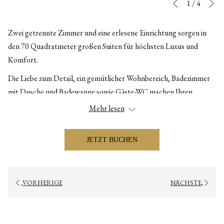
Diashow-
Durch
1
/
4
Vorherige
Steuertasten
Klicken
auf
Zwei getrennte Zimmer und eine erlesene Einrichtung sorgen in
die
den 70 Quadratmeter großen Suiten für höchsten Luxus und
folgenden
Komfort.
Links
Die Liebe zum Detail, ein gemütlicher Wohnbereich, Badezimmer
wird
mit Dusche und Badewanne sowie Gäste-WC machen Ihren
der
Aufenthalt in unseren Suiten zu einem Highlight. Egal, ob Sie nach
Mehr lesen
obige
einem Tag auf der Piste ausspannen oder einen ruhigen
Inhalt
Morgenkaffee genießen möchten, unsere Suiten bieten den
aktualisiert
JETZT BUCHEN
perfekten alpinen Rückzugsort.
VORHERIGE
NÄCHSTE