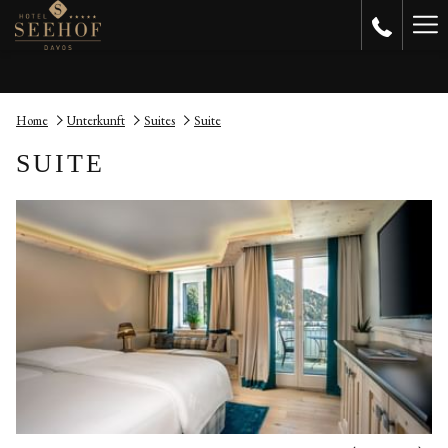
Ha
Me
Home
Unterkunft
Suites
Suite
SUITE
N