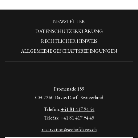
Wellnessduschen
Fußbäder
NEWSLETTER
Eisbrunnen
Ruheraum mit Kamin
DATENSCHUTZERKLÄRUNG
RECHTLICHER HINWEIS
ALLGEMEINE GESCHÄFTSBEDINGUNGEN
ÖFFNUNGSZEITEN:
Täglich von 16:00 bis 20:00 Uhr, bei schlechtem Wetter oder auf
Anfrage kann die Einschaltung auch früher erfolgen.
Promenade 159
CH-7260 Davos Dorf - Switzerland
Telefon:
+41 81 417 94 44
Telefax: +41 81 417 94 45
reservation@seehofdavos.ch