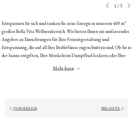
Diashow-
Durch
1
/
3
Vorherige
Steuertasten
Klicken
auf
Entspannen Sie sich und tanken Sie neue Energie in unserem 400 m²
die
großen Bella Vita Wellnessbereich. Wir bieten Ihnen ein umfassendes
folgenden
Angebot an Einrichtungen für Ihre Freizeitgestaltung und
Links
Entspannung, die auf all Ihre Bedürfnisse zugeschnitten sind. Ob Sie in
wird
der Sauna entgiften, Ihre Muskeln im Dampfbad lockern oder Ihre
der
Sinne mit einem erfrischenden Fußbad oder Eisbrunnen beleben
Mehr lesen
obige
möchten, jedes Detail unseres Wellness-Retreats ist darauf
Inhalt
ausgerichtet, Ihr Erlebnis zu verbessern. Finden Sie nach einem Tag
aktualisiert
auf der Piste die ultimative Entspannung in unserer ruhigen
Umgebung und genießen Sie die perfekte Balance aus Wärme und
Gelassenheit, um Körper und Seele zu regenerieren.
VORHERIGE
NÄCHSTE
Finnische Sauna
Biosauna
Dampfbad