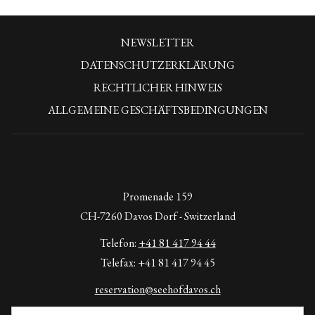
carte Gerichte in der Seehof Lounge
täglich von
18:00 bis 21:00 Uhr
NEWSLETTER
Reservierung
DATENSCHUTZERKLÄRUNG
Reservieren Sie Ihren Tisch bequem online oder rufen Sie uns an unter
RECHTLICHER HINWEIS
+41 81 417 94 44.
ALLGEMEINE GESCHÄFTSBEDINGUNGEN
Wir freuen uns auf Ihren Besuch!
Promenade 159
CH-7260 Davos Dorf - Switzerland
Telefon:
+41 81 417 94 44
Telefax: +41 81 417 94 45
reservation@seehofdavos.ch