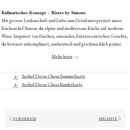
Kulinarisches Konzept – Bistro by Simone
Mit grosser Leidenschaft und Liebe zum Detail interpretiert unser
Küchenchef Simone die alpine und mediterrane Küche auf moderne
Weise. Inspiriert von frischen, saisonalen Zutaten entstehen Gerichte,
die bewusst unkompliziert, authentisch und geschmacklich präzise
sind.
Mehr lesen
Von leichten Vorspeisen wie Burrata oder Carpaccio bis hin zu
Klassikern und kreativen Neuinterpretationen verbindet das Konzept
Frische, Qualität und Leichtigkeit – perfekt für genussvolle
Seehof Davos Chesa Sommerkarte
Sommertage in Davos.
Seehof Davos Chesa Kinderkarte
Öffnungszeiten
Chesa Bistro by Simone
ist ab dem
01. Juni
für Sie geöffnet
täglich
von 12:00 bis 21:00 Uhr.
VORHERIGE
NÄCHSTE
Zwischen dem
03. Mai und dem 01. Juni
servieren wir unsere à-la-